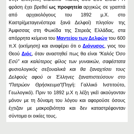
φράση έχει βρεθεί
ως προφητεία
αρχικώς σε γραπτά
από αρχαιολόγους του 1892 μ.Χ. στο
Καστρί(μεταγενέστερα ξανά Δελφοί) πλησίον της
Άμφισσας στη Φωκίδα της Στερεάς Ελλάδας, στα
απόρρητα κείμενα του
Μαντείου των Δελφών
του 600
π.Χ (εκτίμηση) και αναφέρει ότι ο
Διόνυσος
, γιος του
Θεού
Διός
, όταν αναστηθεί πως θα είναι
“Καλός Όσο
Εσύ” και καλύτερος φίλος των γυναικών, σαφέστατα
φυσιολογικός σεξουαλικά και θα ξαναχτίσει τους
Δελφούς αφού οι Έλληνες ξαναπιστεύσουν στο
“Πατρώον Θρήσκευμα”
(Πηγή: Γαλλικό Ινστιτούτο,
Γεωλογικό). Πριν το 1892 μ.Χ η λέξη γκέϊ ακούγονταν
μόνον με τη δύναμη του λόγου και αφορούσε όσους
έχτιζαν με μακροβιότητα και δεν καταστρέφονταν
σύντομα οι οικίες τους.