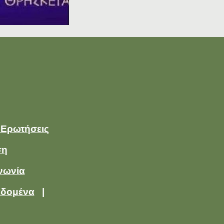
 Ερωτήσεις
ση
νωνία
εδομένα
|