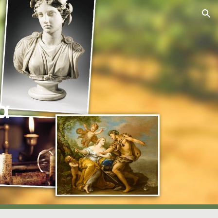
ion
α