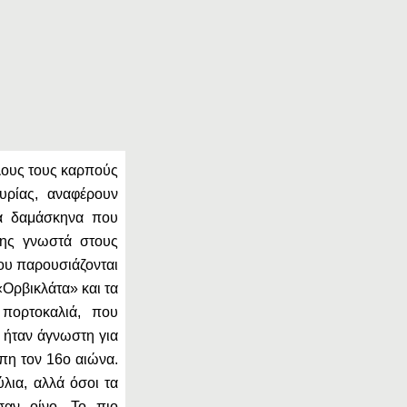
όλους τους καρπούς
υρίας, αναφέρουν
λά δαμάσκηνα που
σης γνωστά στους
που παρουσιάζονται
«Ορβικλάτα» και τα
 πορτοκαλιά, που
, ήταν άγνωστη για
πη τον 16ο αιώνα.
λια, αλλά όσοι τα
σαν οίνο. Το πιο