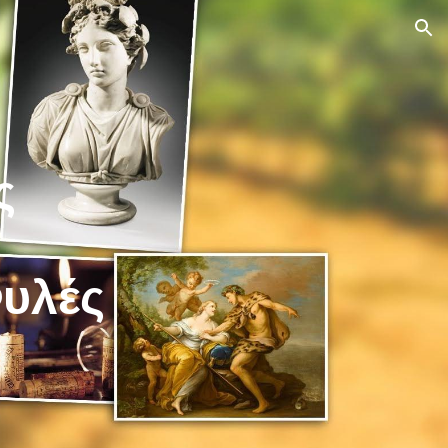
ion
ς
Φυλές