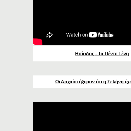
Ησίοδος - Τα Πέντε Γένη
Οι Αρχαίοι ήξεραν ότι η Σελήνη έχ