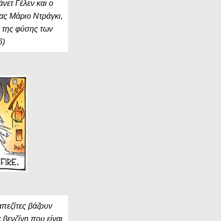
νετ Γέλεν και ο
ας Μάριο Ντράγκι,
ά της φύσης των
6)
απεζίτες βάζουν
 βενζίνη που είναι