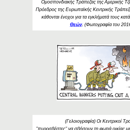
Ομοσπονδιακής Τράπεζας της Αμερικής Τζά
Πρόεδρος της Ευρωπαϊκής Κεντρικής Τράπεζ
κάθονται ένοχοι για τα εγκλήματά τους κατ
Θεών
. (Φωτογραφία του 201
(Γελοιογραφία) Οι Κεντρικοί Τρ
"πυροσβέστες" να σβήσουν τη φωτιά οικίας με