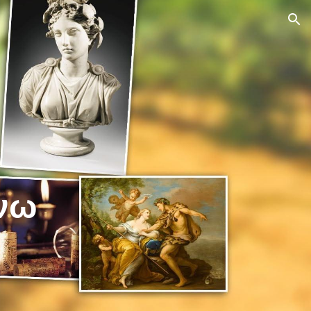
ion
νω