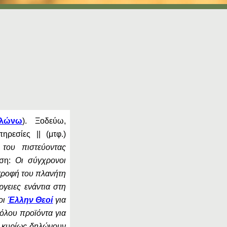
αλώνω
). Ξοδεύω,
ρεσίες || (μτφ.)
του πιστεύοντας
ήση:
Οι σύγχρονοι
τροφή του πλανήτη
ργειες ενάντια στη
οι
Έλλην Θεοί
για
όλου προϊόντα για
ες κυρίως δηλώνουν