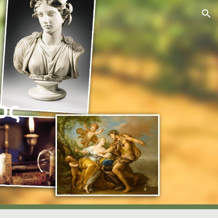
ion
ος