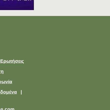
 Ερωτήσεις
ση
νωνία
εδομένα
|
os.com