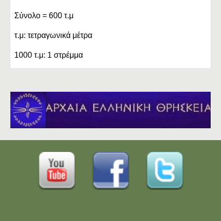
Σύνολο = 600 τ.μ
τ.μ: τετραγωνικά μέτρα
1000 τ.μ: 1 στρέμμα