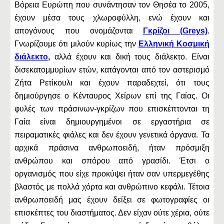
Βόρεια Ευρώπη που συνάντησαν τον Θησέα το 2005,
έχουν μέσα τους χλωροφύλλη, ενώ έχουν και
απογόνους που ονομάζονται
Γκρίζοι (Greys)
.
Γνωρίζουμε ότι μιλούν κυρίως την
Ελληνική Κοσμική
διάλεκτο
,
αλλά έχουν και δική τους διάλεκτο. Είναι
δισεκατομμυρίων ετών, κατάγονται από τον αστερισμό
Ζήτα Ρετίκουλι και έχουν παραδεχτεί, ότι τους
δημιούργησε ο Κένταυρος Χείρων επί της Γαίας. Οι
φυλές των πράσινων-γκρίζων που επισκέπτονται τη
Γαία είναι δημιουργημένοι σε εργαστήρια σε
πειραματικές φιάλες και δεν έχουν γενετικά όργανα. Τα
αρχικά πράσινα ανθρωποειδή, ήταν πρόσμιξη
ανθρώπου και σπόρου από γρασίδι. Έτσι ο
οργανισμός που είχε προκύψει ήταν σαν υπερμεγέθης
βλαστός με πολλά χόρτα και ανθρώπινο κεφάλι. Τέτοια
ανθρωποειδή μας έχουν δείξει σε φωτογραφίες οι
επισκέπτες του διαστήματος. Δεν είχαν ούτε χέρια, ούτε