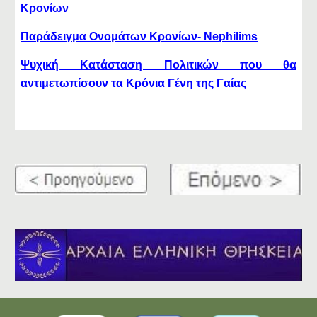
Κρονίων
Παράδειγμα Ονομάτων Κρονίων- Nephilims
Ψυχική Κατάσταση Πολιτικών που θα
αντιμετωπίσουν τα Κρόνια Γένη της Γαίας