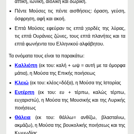
αττική, ιωνική, αιολική και δωρική.
Πέντε Μούσες τις πέντε αισθήσεις: όραση, γεύση,
όσφρηση, αφή και ακοή.
Επτά Μούσες εφεύραν τις επτά χορδές της λύρας,
τις επτά Ουράνιες ζώνες, τους επτά πλανήτες και τα
επτά φωνήεντα του Ελληνικού αλφάβητου.
Τα ονόματα τους είναι τα παρακάτω:
Καλλιόπη
(εκ του: καλή + ωψ = αυτή με τα όμορφα
μάτια), η Μούσα της Επικής ποιήσεως
Κλειώ
(εκ του: κλέος=δόξα), η Μούσα της Ιστορίας
Ευτέρπη
(εκ του: ευ + τέρπω, καλώς τέρπω,
ευχαριστώ), η Μούσα της Μουσικής και της Λυρικής
ποιήσεως
Θάλεια
(εκ του: θάλλω= ανθίζω, βλασταίνω,
ακμάζω), η Μούσα της βουκολικής ποιήσεως και της
Κωμωδίας