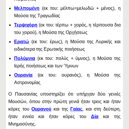
Μελπομένη
(εκ του: μέλπω=μελωδώ + μένος), η
Μούσα της Τραγωδίας
Τερψιχόρη
(εκ του: τέρπω + χορός, η τέρπουσα δια
του χορού), η Μούσα της Ορχήσεως
Ερατώ
(εκ του: έρως), η Μούσα της Λυρικής και
ειδικότερα της Ερωτικής ποιήσεως
Πολύμνια
(εκ του: πολύς + ύμνος), η Μούσα της
Ιερής ποιήσεως και των Ύμνων
Ουρανία
(εκ του: ουρανός), η Μούσα της
Αστρονομίας
Ο Παυσανίας υποστηρίζει ότι υπήρχαν δύο γενιές
Μουσών, όπου στην πρώτη γενιά ήταν τρεις και ήταν
κόρες του
Ουρανού
και της
Γαίας
, και στη δεύτερη,
ήταν εννέα και ήταν κόρες του
Δία
και της
Μνημοσύνης.