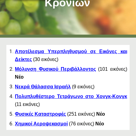
Κρονίων
Αποτέλεσμα Υπερπληθυσμού σε Εικόνες και
Δείκτες
(30 εικόνες)
Μόλυνση Φυσικού Περιβάλλοντος
(
101
εικόνες)
Νέο
Νεκρά Θάλασσα Ισραήλ
(
9
εικόνες)
Πολυπλυθέστερο Τετράγωνο στο Χονγκ-Κονγκ
(
11
εικόνες)
Φυσικές Καταστροφές
(
251
εικόνες)
Νέο
Χημικοί
Αεροψ
εκασμοί
(
7
6 εικόνες)
Νέο