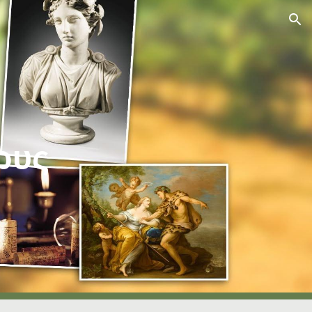
ion
ρυς