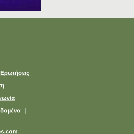
 Ερωτήσεις
ση
νωνία
εδομένα
|
os.com