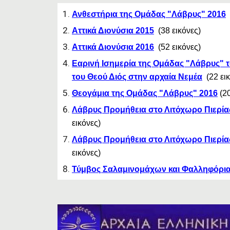
Ανθεστήρια της Ομάδας "Λάβρυς" 2016
(
Αττικά Διονύσια 2015
(38 εικόνες)
Αττικά Διονύσια 2016
(52 εικόνες)
Εαρινή Ισημερία της Ομάδας "Λάβρυς" 
του Θεού Διός στην αρχαία Νεμέα
(2
2
εικ
Θεογάμια της Ομάδας "Λάβρυς" 2016
(2
Λάβρυς Προμήθεια στο Λιτόχωρο Πι
ερία
εικόνες)
Λάβρυς Προμήθεια στο Λιτόχωρο Πιερία
εικόνες)
Τύμβος Σαλαμινομάχων και Φαλληφόρι