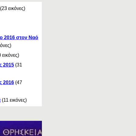
23 εικόνες)
το 2016 στον Ναό
όνες)
0
εικόνες)
ς 2015
(31
ς 2016
(
47
α
(
11
εικόνες)