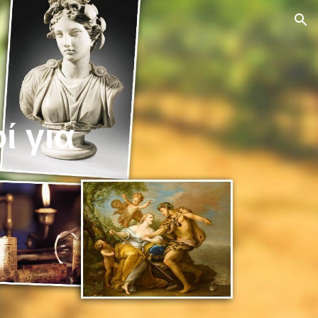
ion
ί για