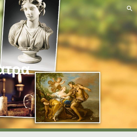
ion
ατρα