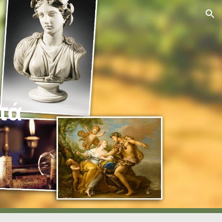
ion
τά