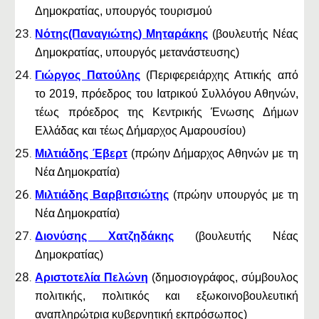
Δημοκρατίας, υπουργός τουρισμού
Νότης(Παναγιώτης) Μηταράκης
(βουλευτής Νέας
Δημοκρατίας, υπουργός μετανάστευσης)
Γιώργος Πατούλης
(Περιφερειάρχης Αττικής από
το 2019, πρόεδρος του Ιατρικού Συλλόγου Αθηνών,
τέως πρόεδρος της Κεντρικής Ένωσης Δήμων
Ελλάδας και τέως Δήμαρχος Αμαρουσίου)
Μιλτιάδης Έβερτ
(πρώην Δήμαρχος Αθηνών με τη
Νέα Δημοκρατία)
Μιλτιάδης Βαρβιτσιώτης
(πρώην υπουργός με τη
Νέα Δημοκρατία)
Διονύσης Χατζηδάκης
(βουλευτής Νέας
Δημοκρατίας)
Αριστοτελία Πελώνη
(δημοσιογράφος, σύμβουλος
πολιτικής, πολιτικός και εξωκοινοβουλευτική
αναπληρώτρια κυβερνητική εκπρόσωπος)