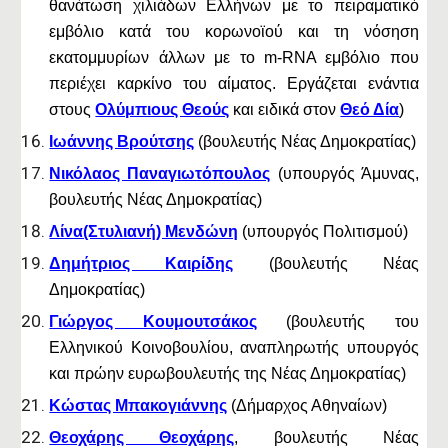
θανάτωση χιλιάδων Ελλήνων με το πειραματικό
εμβόλιο κατά του κορωνοϊού και τη νόσηση
εκατομμυρίων άλλων με το m-RNA εμβόλιο που
περιέχει καρκίνο του αίματος. Εργάζεται ενάντια
στους
Ολύμπιους Θεούς
και ειδικά στον
Θεό Δία
)
Ιωάννης Βρούτσης
(βουλευτής Νέας Δημοκρατίας)
Νικόλαος Παναγιωτόπουλος
(υπουργός Άμυνας,
βουλευτής Νέας Δημοκρατίας)
Λίνα(Στυλιανή) Μενδώνη
(υπουργός Πολιτισμού)
Δημήτριος Καιρίδης
(βουλευτής Νέας
Δημοκρατίας)
Γιώργος Κουμουτσάκος
(βουλευτής του
Ελληνικού Κοινοβουλίου, αναπληρωτής υπουργός
και πρώην ευρωβουλευτής της Νέας Δημοκρατίας)
Κώστας Μπακογιάννης
(Δήμαρχος Αθηναίων)
Θεοχάρης Θεοχάρης
, βουλευτής Νέας