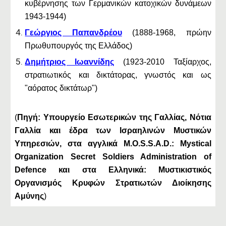
κυβέρνησης των Γερμανικών κατοχικών δυνάμεων
1943-1944)
Γεώργιος Παπανδρέου
(1888-1968, πρώην
Πρωθυπουργός της Ελλάδος)
Δημήτριος Ιωαννίδης
(1923-2010 Ταξίαρχος,
στρατιωτικός και δικτάτορας, γνωστός και ως
"αόρατος δικτάτωρ")
(
Πηγή: Υπουργείο Εσωτερικών της Γαλλίας, Νότια
Γαλλία και έδρα των Ισραηλινών Μυστικών
Υπηρεσιών, στα αγγλικά M.O.S.S.A.D.: Mystical
Organization Secret Soldiers Administration of
Defence και στα Ελληνικά: Μυστικιστικός
Οργανισμός Κρυφών Στρατιωτών Διοίκησης
Αμύνης
)