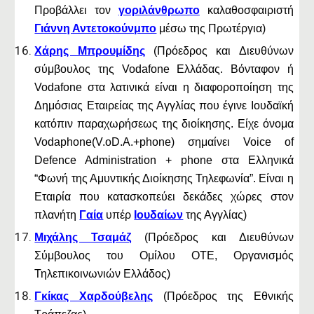
Προβάλλει τον
γοριλάνθρωπο
καλαθοσφαιριστή
Γιάννη Αντετοκούνμπο
μέσω της Πρωτέργια)
Χάρης Μπρουμίδης
(Πρόεδρος και Διευθύνων
σύμβουλος της Vodafone Ελλάδας. Βόνταφον ή
Vodafone στα λατινικά είναι η διαφοροποίηση της
Δημόσιας Εταιρείας της Αγγλίας που έγινε Ιουδαϊκή
κατόπιν παραχωρήσεως της διοίκησης. Είχε όνομα
Vodaphone(V.oD.A.+phone) σημαίνει Voice of
Defence Administration + phone στα Ελληνικά
“Φωνή της Αμυντικής Διοίκησης Τηλεφωνία”. Είναι η
Εταιρία που κατασκοπεύει δεκάδες χώρες στον
πλανήτη
Γαία
υπέρ
Ιουδαίων
της Αγγλίας)
Μιχάλης Τσαμάζ
(Πρόεδρος και Διευθύνων
Σύμβουλος του Ομίλου ΟΤΕ, Οργανισμός
Τηλεπικοινωνιών Ελλάδος)
Γκίκας Χαρδούβελης
(Πρόεδρος της Εθνικής