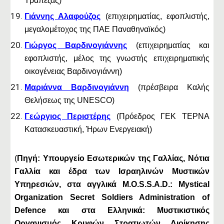
Τράπεζας)
Γιάννης Αλαφούζος
(επιχειρηματίας, εφοπλιστής,
μεγαλομέτοχος της ΠΑΕ Παναθηναϊκός)
Γιώργος Βαρδινογιάννης
(επιχειρηματίας και
εφοπλιστής, μέλος της γνωστής επιχειρηματικής
οικογένειας Βαρδινογιάννη)
Μαριάννα Βαρδινογιάννη
(πρέσβειρα Καλής
Θελήσεως της UNESCO)
Γεώργιος Περιστέρης
(Πρόεδρος ΓΕΚ ΤΕΡΝΑ
Κατασκευαστική, Ήρων Ενεργειακή)
(
Πηγή: Υπουργείο Εσωτερικών της Γαλλίας, Νότια
Γαλλία και έδρα των Ισραηλινών Μυστικών
Υπηρεσιών, στα αγγλικά M.O.S.S.A.D.: Mystical
Organization Secret Soldiers Administration of
Defence και στα Ελληνικά: Μυστικιστικός
Οργανισμός Κρυφών Στρατιωτών Διοίκησης