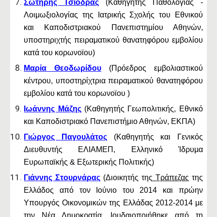
Σωτήρης Τσιόδρας
(Καθηγητής Παθολογίας -
Λοιμωξιολογίας της Ιατρικής Σχολής του Εθνικού
και Καποδιστριακού Πανεπιστημίου Αθηνών,
υποστηριχτής πειραματικού θανατηφόρου εμβολίου
κατά του κορωνοϊου)
Μαρία Θεοδωρίδου
(Πρόεδρος εμβολιαστικού
κέντρου,
υποστηρίχτρια πειραματικού θανατηφόρου
εμβολίου κατά του κορωνοϊου
)
Ιωάννης Μάζης
(Καθηγητής Γεωπολιτικής, Εθνικό
και Καποδιστριακό Πανεπιστήμιο Αθηνών, ΕΚΠΑ)
Γιώργος Παγουλάτος
(Καθηγητής και Γενικός
Διευθυντής ΕΛΙΑΜΕΠ, Ελληνικό Ίδρυμα
Ευρωπαϊκής & Εξωτερικής Πολιτικής)
Γιάννης Στουρνάρας
(Διοικητής της
Τράπεζας
της
Ελλάδος από τον Ιούνιο του 2014 και πρώην
Yπουργός Οικονομικών της Ελλάδας 2012-2014 με
την Νέα Δημοκρατία, Ιουδαιοποιήθηκε από τη