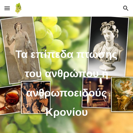
Skip to main content
Skip to navigation
Τα επίπεδα πτώσης
του ανθρώπου ή
ανθρωποειδούς
Κρονίου