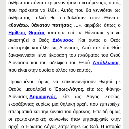
άνθρωποι πάντα περίμεναν ήταν ο «εσόμενος», αυτός
που πρόκειται να έλθει. Αυτός που θα γεννιόταν ως
άνθρωπος, αλλά θα επιβαλλόταν στον Θάνατο,
«
θανάτω, θάνατον πατήσας …
», ακριβώς όπως ο
Ημίθεος
Θησέας
«πάτησε επί τω θάνατω», για να
αναστηθεί ο Θεός
Διόνυσος
. Και αυτός ο Θεός
επέστρεψε και ήλθε ως Διόνυσος. Από τότε ό,τι Θείο
ξαναγεννιέται, είναι έκφραση του πνεύματος του Θεού
Διονύσου και του αδελφού του Θεού
Απόλλωνος
,
που είναι στην ουσία ο άλλος του εαυτός.
Προκειμένου όμως να επικοινωνήσουν θνητοί με
Θεούς, μεσολαβεί ο
Έρως-Λόγος
, είτε ως Φάνης-
Διόνυσος-
Δημιουργός
, είτε ως Λόγος Σοφίας,
εκφράζοντας κυρίως μια θηλυκή αρχή, που εμπεριέχει
σπερματικά και την έννοια του άρρενος. Επειδή όμως
οι ερωτοκεντρικές κοινωνίες ήταν μητριαρχικές στην
αρχή, ο Έρωτας-Λόγος λατρεύτηκε ως Θεά. Η ιστορία