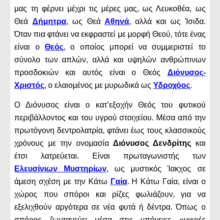
μας τη φέρνει μέχρι τις μέρες μας, ως Λευκοθέα, ως
Θεά
Δήμητρα
, ως Θεά
Αθηνά
, αλλά και ως Ίσιδα.
Όταν πια φτάνει να εκφραστεί με μορφή Θεού, τότε ένας
είναι ο
Θεός
, ο οποίος μπορεί να συμμεριστεί το
σύνολο των απλών, αλλά και υψηλών ανθρώπινων
προσδοκιών και αυτός είναι ο Θεός
Διόνυσος-
Χριστός
, ο ελαιομένος με μυρωδικά ως
Υδροχόος
.
Ο Διόνυσος είναι ο κατ’εξοχήν Θεός του φυτικού
περιβάλλοντος και του υγρού στοιχείου. Μέσα από την
πρωτόγονη δεντρολατρία, φτάνει έως τους κλασσικούς
χρόνους με την ονομασία
Διόνυσος Δενδρίτης
και
έτσι λατρεύεται. Είναι πρωταγωνιστής των
Ελευσίνιων Μυστηρίων
, ως μυστικός Ίακχος σε
άμεση σχέση με την Κάτω
Γαία
. H Κάτω Γαία, είναι ο
χώρος που σπόροι και ρίζες φωλιάζουν, για να
εξελιχθούν αργότερα σε νέα φυτά ή δέντρα. Όπως ο
σπόρος ζωντανεύει μέσα στις υπόγειες «μικρές