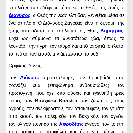
σπηλιές» του εδάφους, έτσι και ο Θεός της ζωής ο
Διόνυσος
, ο Θεός της νέας ελπίδας, γεννιέται μέσα σε
ένα σπήλαιο. Ο Διόνυσος Ζαγρέας, είναι η δύναμη της
ζωής στα άδυτα του σπηλαίου της Θεάς
Δήμητρας
.
Έχει ως σύμβολα τα δυνατότερα ζώα, όπως το
λεοντάρι, την τίγρη, τον ταύρο και από τα φυτά το έλατο,
το πεύκο, τον κισσό, την άμπελο και το ρόδι.
Ορφικός Ύμνος
Τον
Διόνυσο
προσκαλούμε, τον θορυβώδη που
φωνάζει ευά (επιφώνημα ενθουσιώδες), τον
πρωτογενή, που έχει δύο φύσεις και εγεννήθη τρεις
φορές, τον
Βακχικόν Βασιλέα
, τον ζώντα εις τους
αγρούς, τον ανέκφραστον, τον απόκρυφον, τον γεμάτο
από κισσό, τον πολεμικόν, τον Βακχικόν, τον αγνόν,
τον ολίγον πονηρό της
Αφροδίτης
εγγονό, τον τριετή,
που τρέφει τα σταφύλια και έχει για πέπλο τα